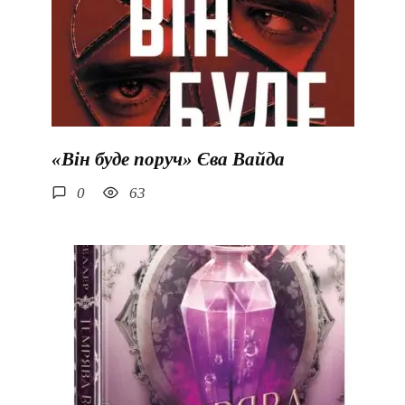
«Він буде поруч» Єва Вайда
0
63