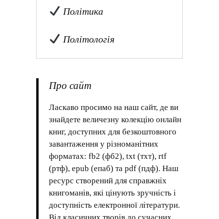
Політика
Політологія
Про сайт
Ласкаво просимо на наш сайт, де ви
знайдете величезну колекцію онлайн
книг, доступних для безкоштовного
завантаження у різноманітних
форматах: fb2 (фб2), txt (тхт), rtf
(ртф), epub (епаб) та pdf (пдф). Наш
ресурс створений для справжніх
книгоманів, які цінують зручність і
доступність електронної літератури.
Від класичних творів до сучасних