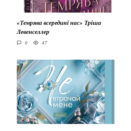
«Темрява всередині нас» Тріша
Левенселлер
0
47