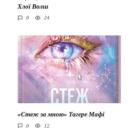
Хлої Волш
0
24
«Стеж за мною» Тагере Мафі
0
12