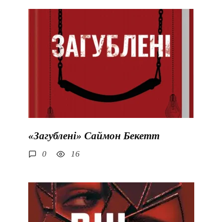
«Загублені» Саймон Бекетт
0
16