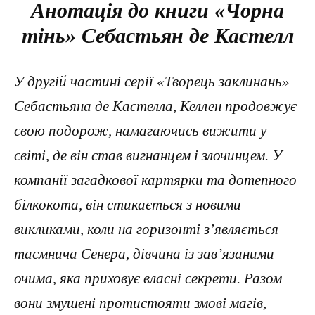
Анотація до книги «Чорна
тінь» Себастьян де Кастелл
У другій частині серії «Творець заклинань»
Себастьяна де Кастелла, Келлен продовжує
свою подорож, намагаючись вижити у
світі, де він став вигнанцем і злочинцем. У
компанії загадкової картярки та дотепного
білкокота, він стикається з новими
викликами, коли на горизонті з’являється
таємнича Сенера, дівчина із зав’язаними
очима, яка приховує власні секрети. Разом
вони змушені протистояти змові магів,