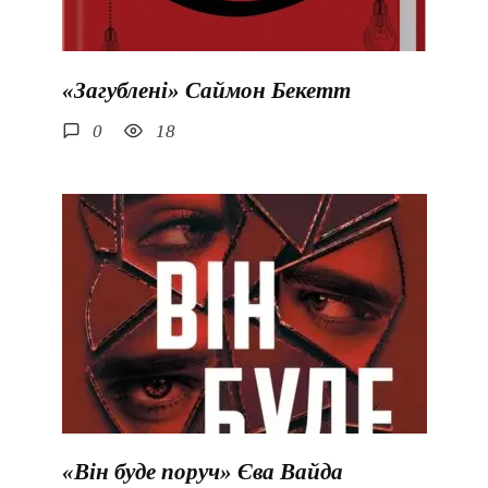
«Загублені» Саймон Бекетт
0
18
«Він буде поруч» Єва Вайда