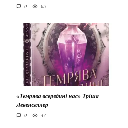
0
65
«Темрява всередині нас» Тріша
Левенселлер
0
47