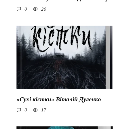
0
20
«Сухі кістки» Віталій Дуленко
0
17