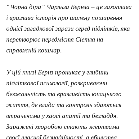
“Чорна діра” Чарльза Бернза – це захоплива
і вразлива історія про шалену поширення
однієї загадкової зарази серед підлітків, яка
перетворює передмістя Сіетла на
справжній кошмар.
У цій книзі Бернз проникає у глибини
підліткової психології, розкриваючи
безжальність та вразливість юнацького
життя, де влада та контроль здаються
втраченими у хаосі апатії та безладдя.
Заражені хворобою стають жертвами
своєї власної безнадійності, а вбивства