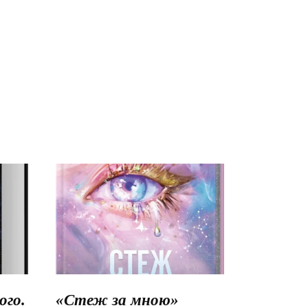
го.
«Стеж за мною»