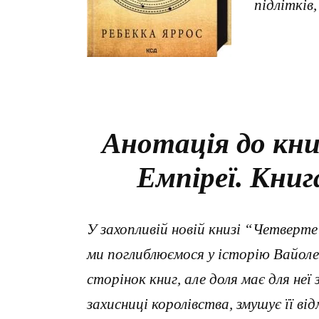
підлітків
Анотація до кни
Емпіреї. Книг
У захопливій новій книзі “Четверте
ми поглиблюємося у історію Вайоле
сторінок книг, але доля має для неї 
захисниці королівства, змушує її ві