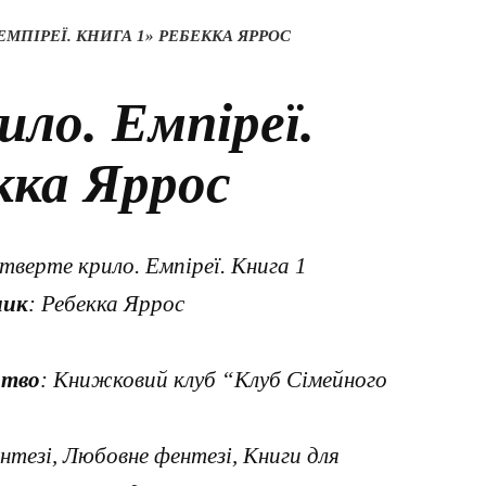
ЕМПІРЕЇ. КНИГА 1» РЕБЕККА ЯРРОС
ло. Емпіреї.
кка Яррос
етверте крило. Емпіреї. Книга 1
ник
: Ребекка Яррос
цтво
: Книжковий клуб “Клуб Сімейного
нтезі, Любовне фентезі, Книги для