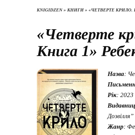
KNIGIDZEN
»
КНИГИ
»
«ЧЕТВЕРТЕ КРИЛО. 
«Четверте кри
Книга 1» Ребе
Назва
: Ч
Письмен
Рік
: 2023
Видавни
Дозвілля”
Жанр
: Фе