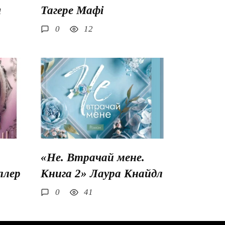
ш
Тагере Мафі
0
12
«Не. Втрачай мене.
ллер
Книга 2» Лаура Кнайдл
0
41