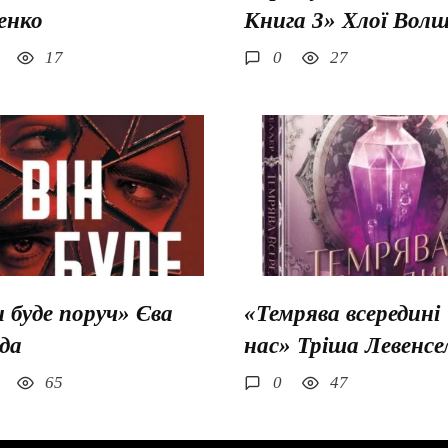
енко
Книга 3» Хлої Вол
17
0
27
н буде поруч» Єва
«Темрява всередині
да
нас» Тріша Левенсе
65
0
47