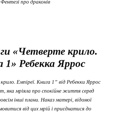
, Фентезі про драконів
ги «Четверте крило.
а 1» Ребекка Яррос
 крило. Емпіреї. Книга 1” від Ребекки Яррос
т, яка мріяла про спокійне життя серед
зовсім інші плани. Наказ матері, відомої
дмовитися від цих мрій і приєднатися до