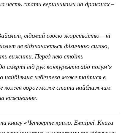
на честь стати вершниками на драконах –
Вайолет, відомий своєю жорсткістю – ні
Вайолет не відзначається фізичною силою,
уть вижити. Перед нею стоїть
о смерті від рук конкурентів або полум’я
що найбільша небезпека може таїтися в
 де кожен ворог може стати найближчим
на виживання.
и книгу «Четверте крило. Емпіреї. Книга
цим ознайомитись з цитатами та відгуками