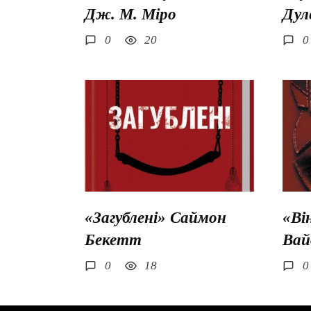
Дж. М. Міро
Дул
0
20
0
«Загублені» Саймон
«Ві
Бекетт
Вай
0
18
0