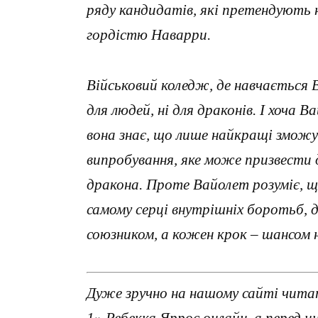
ряду кандидатів, які претендують 
гордістю Наварри.
Військовий коледж, де навчається 
для людей, ні для драконів. І хоча 
вона знає, що лише найкращі змож
випробування, яке може призвести д
дракона. Проте Вайолет розуміє, 
самому серці внутрішніх боротьб,
союзником, а кожен крок – шансом 
Дуже зручно на нашому сайті читат
1» Ребекка Яррос онлайн, а перед 