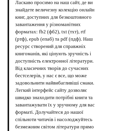
Ласкаво просимо на наш сайт, де ви
знайдете величезну колекцію онлайн
книг, доступних для безкоштовного
завантаження у різноманітних
форматах: fb2 (фб2), txt (тхт), rtf
(ртф), epub (епаб) та pdf (пдф). Наш
ресурс створений для справжніх
книгоманів, які цінують зручність і
доступність електронної літератури.
Від класичних творів до сучасних
бестселерів, у нас є все, що може
задовольнити найвибагливіші смаки.
Легкий інтерфейс сайту дозволяє
швидко знаходити потрібні книги та
завантажувати їх у зручному для вас
форматі. Долучайтеся до нашої
спільноти читачів і насолоджуйтесь
безмежним світом літератури прямо