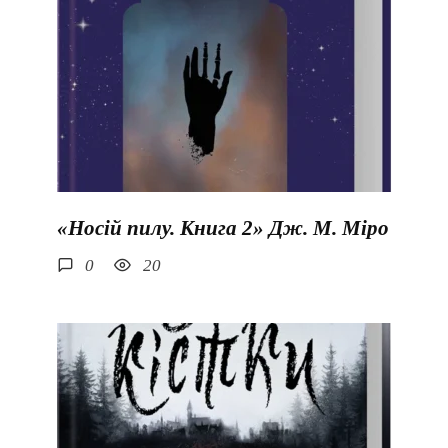
«Носій пилу. Книга 2» Дж. М. Міро
0
20