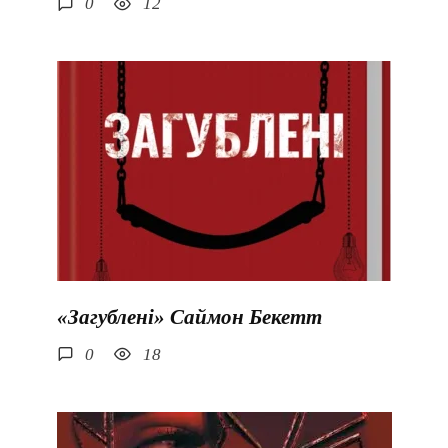
0
12
«Загублені» Саймон Бекетт
0
18