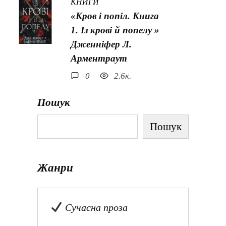
КНИГИ
«Кров і попіл. Книга
1. Із крові й попелу »
Дженніфер Л.
Арментраут
0
2.6к.
Пошук
Пошук
Жанри
Сучасна проза