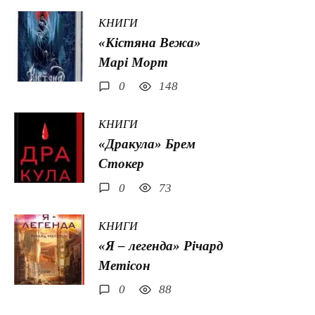
КНИГИ
«Кістяна Вежа»
Марі Морт
0
148
КНИГИ
«Дракула» Брем
Стокер
0
73
КНИГИ
«Я – легенда» Річард
Метісон
0
88