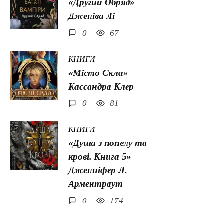
«Другий Обряд»
Дженіва Лі
0
67
КНИГИ
«Місто Скла»
Кассандра Клер
0
81
КНИГИ
«Душа з попелу та
крові. Книга 5»
Дженніфер Л.
Арментраут
0
174