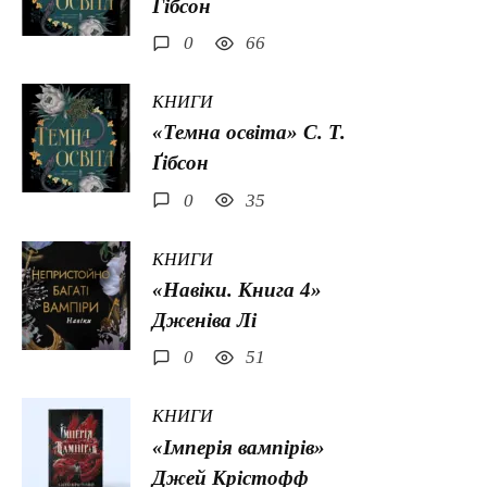
Гібсон
0
66
КНИГИ
«Темна освіта» С. Т.
Ґібсон
0
35
КНИГИ
«Навіки. Книга 4»
Дженіва Лі
0
51
КНИГИ
«Імперія вампірів»
Джей Крістофф