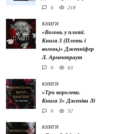
0
218
КНИГИ
«Вогонь у плоті.
Книга 3 (Плоть і
вогонь)» Дженніфер
Л. Арментраут
0
63
КНИГИ
«Три королеви.
Книга 3» Дженіва Лі
0
52
КНИГИ