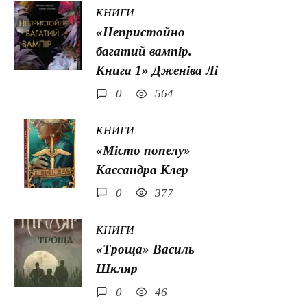
КНИГИ
«Непристойно
багатий вампір.
Книга 1» Дженіва Лі
0
564
КНИГИ
«Місто попелу»
Кассандра Клер
0
377
КНИГИ
«Троща» Василь
Шкляр
0
46