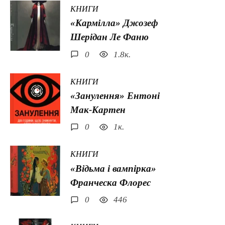
КНИГИ
«Кармілла» Джозеф
Шерідан Ле Фаню
0
1.8к.
КНИГИ
«Занулення» Ентоні
Мак-Картен
0
1к.
КНИГИ
«Відьма і вампірка»
Франческа Флорес
0
446