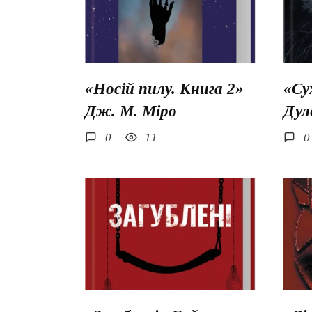
«Носій пилу. Книга 2»
«Су
Дж. М. Міро
Дул
0
11
0