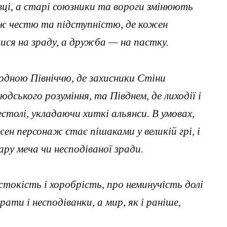
вці, а старі союзники та вороги змінюють
іж честю та підступністю, де кожен
ся на зраду, а дружба — на пастку.
одною Північчю, де захисники Стіни
ського розуміння, та Півднем, де лиходії і
столі, укладаючи хиткі альянси. В умовах,
жен персонаж стає пішаками у великій грі, і
ару меча чи несподіваної зради.
токість і хоробрість, про неминучість долі
трати і несподіванки, а мир, як і раніше,