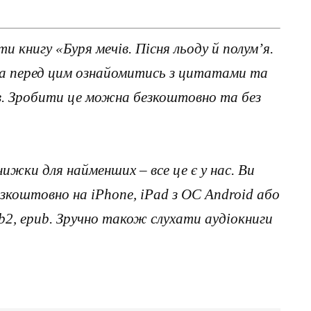
 книгу «Буря мечів. Пісня льоду й полум’я.
а перед цим ознайомитись з цитатами та
ав. Зробити це можна безкоштовно та без
нижки для найменших – все це є у нас. Ви
коштовно на iPhone, iPad з ОС Android або
, fb2, epub. Зручно також слухати аудіокниги