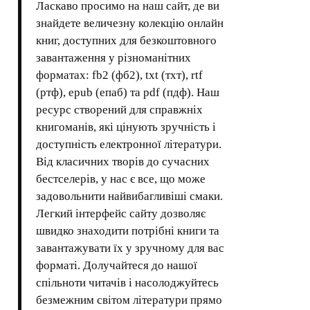
Ласкаво просимо на наш сайт, де ви
знайдете величезну колекцію онлайн
книг, доступних для безкоштовного
завантаження у різноманітних
форматах: fb2 (фб2), txt (тхт), rtf
(ртф), epub (епаб) та pdf (пдф). Наш
ресурс створений для справжніх
книгоманів, які цінують зручність і
доступність електронної літератури.
Від класичних творів до сучасних
бестселерів, у нас є все, що може
задовольнити найвибагливіші смаки.
Легкий інтерфейс сайту дозволяє
швидко знаходити потрібні книги та
завантажувати їх у зручному для вас
форматі. Долучайтеся до нашої
спільноти читачів і насолоджуйтесь
безмежним світом літератури прямо