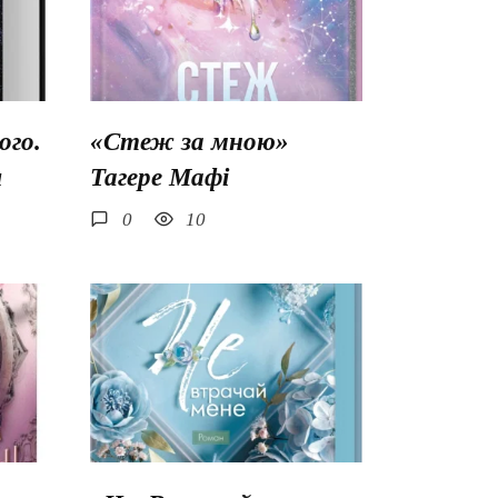
го.
«Стеж за мною»
ш
Тагере Мафі
0
10