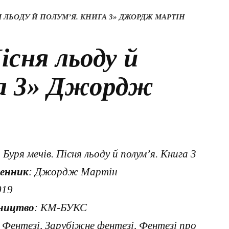
Я ЛЬОДУ Й ПОЛУМ’Я. КНИГА 3» ДЖОРДЖ МАРТІН
існя льоду й
га 3» Джордж
: Буря мечів. Пісня льоду й полум’я. Книга 3
енник
: Джордж Мартін
019
ництво
: КМ-БУКС
: Фентезі, Зарубіжне фентезі, Фентезі про