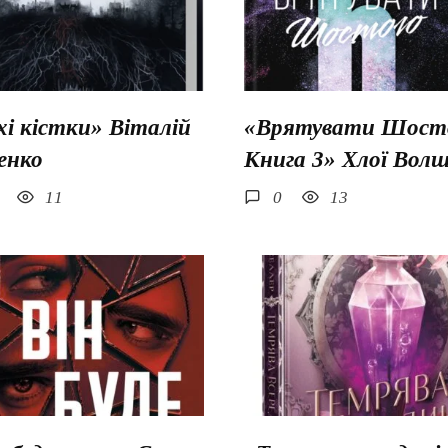
хі кістки» Віталій
«Врятувати Шосто
енко
Книга 3» Хлої Вол
11
0
13