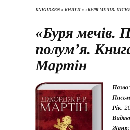
KNIGIDZEN
»
КНИГИ
»
«БУРЯ МЕЧІВ. ПІСН
«Буря мечів. П
полум’я. Кни
Мартін
Назва
Письм
Рік
: 2
Видав
Жанр