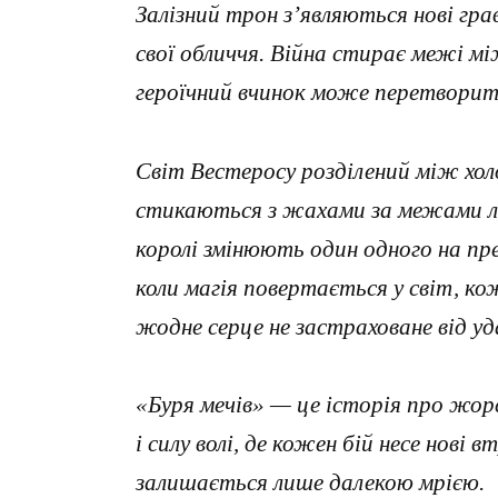
Залізний трон з’являються нові гра
свої обличчя. Війна стирає межі м
героїчний вчинок може перетворити
Світ Вестеросу розділений між хол
стикаються з жахами за межами люд
королі змінюють один одного на пре
коли магія повертається у світ, ко
жодне серце не застраховане від уд
«Буря мечів» — це історія про жорс
і силу волі, де кожен бій несе нові в
залишається лише далекою мрією.