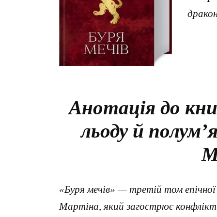
дракон
Анотація до кни
льоду й полум’
М
«Буря мечів» — третій том епічної
Мартіна, який загострює конфлікти 