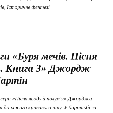
ів, Історичне фентезі
ги «Буря мечів. Пісня
я. Книга 3» Джордж
артін
 серії «Пісня льоду й полум’я» Джорджа
до їхнього кривавого піку. У боротьбі за