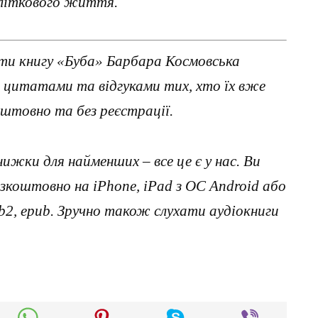
дліткового життя.
ти книгу «Буба» Барбара Космовська
з цитатами та відгуками тих, хто їх вже
штовно та без реєстрації.
нижки для найменших – все це є у нас. Ви
коштовно на iPhone, iPad з ОС Android або
, fb2, epub. Зручно також слухати аудіокниги