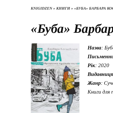
KNIGIDZEN
»
КНИГИ
»
«БУБА» БАРБАРА К
«Буба» Барба
Назва
: Буб
Письменн
Рік
: 2020
Видавниц
Жанр
: Суч
Книги для 