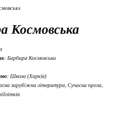
ОСМОВСЬКА
ра Космовська
а
ик
: Барбара Космовська
тво
: Школа (Харків)
асна зарубіжна література, Сучасна проза,
підлітків