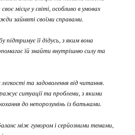
воє місце у світі, особливо в умовах
вжди зайняті своїми справами.
бу підтримує її дідусь, з яким вона
опомагає їй знайти внутрішню силу та
 легкості та задоволення від читання.
ражує ситуації та проблеми, з якими
кохання до непорозумінь із батьками.
баланс між гумором і серйозними темами,