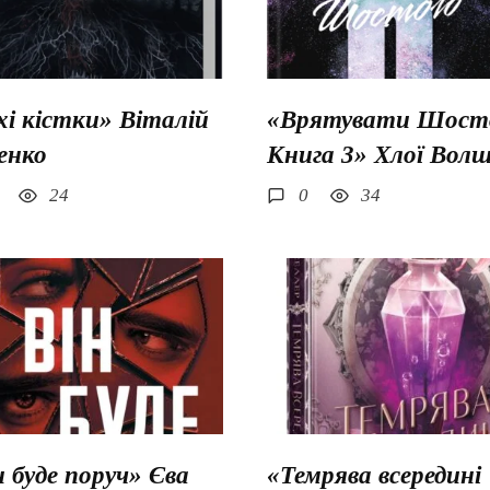
хі кістки» Віталій
«Врятувати Шосто
енко
Книга 3» Хлої Вол
24
0
34
н буде поруч» Єва
«Темрява всередині