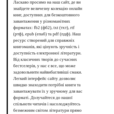
Ласкаво просимо на наш сайт, де ви
знайдете величезну колекцію онлайн
книг, доступних для безкоштовного
завантаження у різноманітних
форматах: fb2 (фб2), txt (тхт), rtf
(ртф), epub (епаб) та pdf (пдф). Наш
ресурс створений для справжніх
книгоманів, які цінують зручність і
доступність електронної літератури.
Від класичних творів до сучасних
бестселерів, у нас є все, що може
задовольнити найвибагливіші смаки.
Легкий інтерфейс сайту дозволяє
швидко знаходити потрібні книги та
завантажувати їх у зручному для вас
форматі. Долучайтеся до нашої
спільноти читачів і насолоджуйтесь
безмежним світом літератури прямо