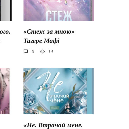
го.
«Стеж за мною»
ш
Тагере Мафі
0
14
«Не. Втрачай мене.