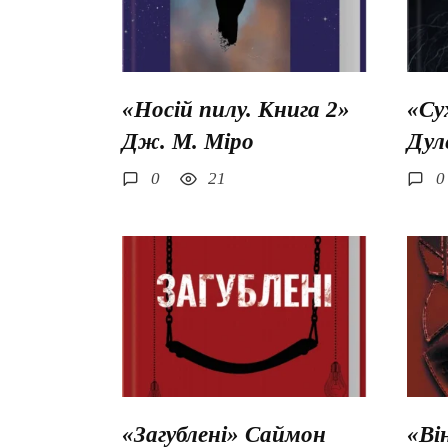
«Носій пилу. Книга 2»
«Су
Дж. М. Міро
Дул
0
21
0
«Загублені» Саймон
«Ві