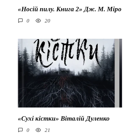
«Носій пилу. Книга 2» Дж. М. Міро
0
20
«Сухі кістки» Віталій Дуленко
0
21