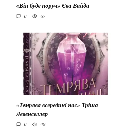
«Він буде поруч» Єва Вайда
0
67
«Темрява всередині нас» Тріша
Левенселлер
0
49