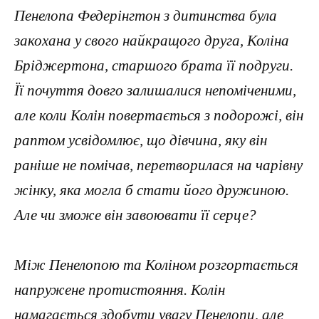
Пенелопа Федерінгтон з дитинства була
закохана у свого найкращого друга, Коліна
Бріджертона, старшого брата її подруги.
Її почуття довго залишалися непоміченими,
але коли Колін повертається з подорожі, він
раптом усвідомлює, що дівчина, яку він
раніше не помічав, перетворилася на чарівну
жінку, яка могла б стати його дружиною.
Але чи зможе він завоювати її серце?
Між Пенелопою та Коліном розгортається
напружене протистояння. Колін
намагається здобути увагу Пенелопи, але