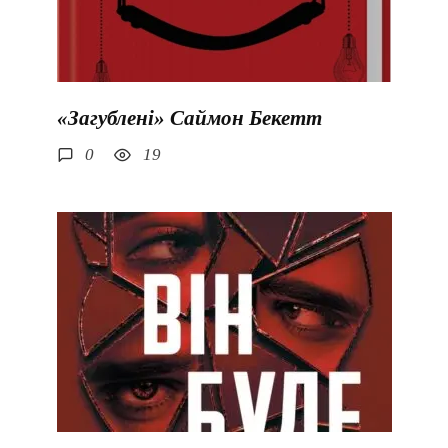
«Загублені» Саймон Бекетт
0
19