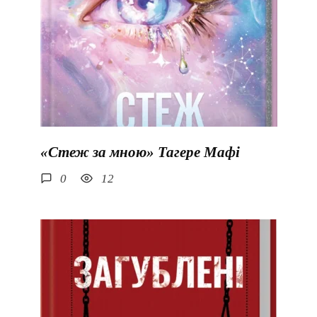
«Стеж за мною» Тагере Мафі
0
12