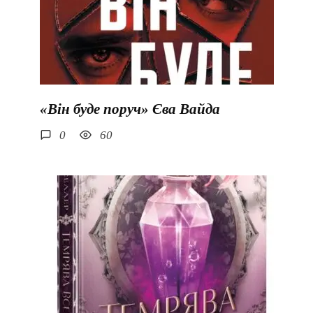
«Він буде поруч» Єва Вайда
0
60