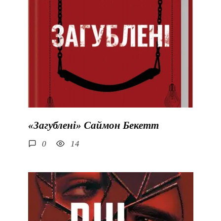
«Загублені» Саймон Бекетт
0
14