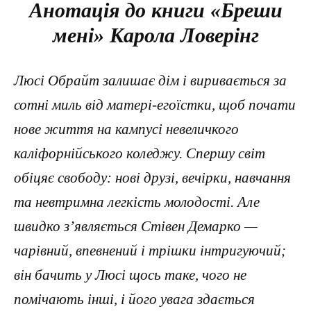
Анотація до книги «Бреши
мені» Карола Ловерінг
Люсі Обрайт залишає дім і виривається за
сотні миль від матері-егоїстки, щоб почати
нове життя на кампусі невеличкого
каліфорнійського коледжу. Спершу світ
обіцяє свободу: нові друзі, вечірки, навчання
та невтримна легкість молодості. Але
швидко з’являється Стівен Демарко —
чарівний, впевнений і трішки інтригуючий;
він бачить у Люсі щось таке, чого не
помічають інші, і його увага здається