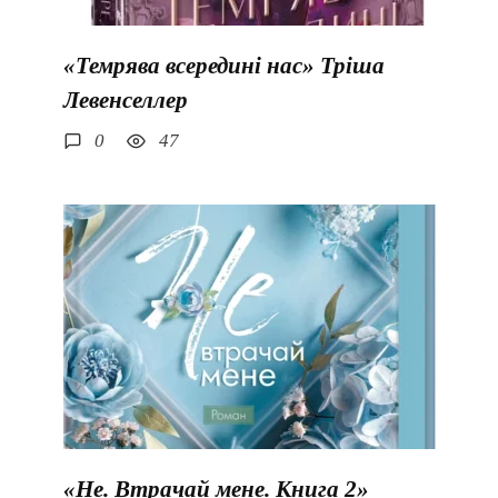
«Темрява всередині нас» Тріша
Левенселлер
0
47
«Не. Втрачай мене. Книга 2»