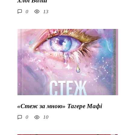
Хлої Волш
0
13
«Стеж за мною» Тагере Мафі
0
10