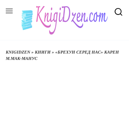
Перейти
до
вмісту
KNIGIDZEN
»
КНИГИ
»
«БРЕХУН СЕРЕД НАС» КАРЕН
М.МАК-МАНУС