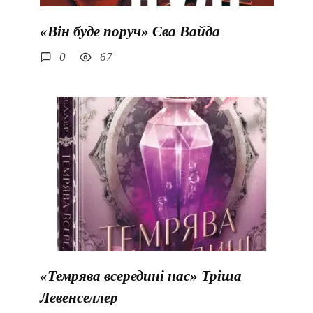
«Він буде поруч» Єва Вайда
0
67
«Темрява всередині нас» Тріша
Левенселлер