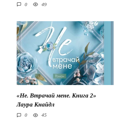
0
49
«Не. Втрачай мене. Книга 2»
Лаура Кнайдл
0
45