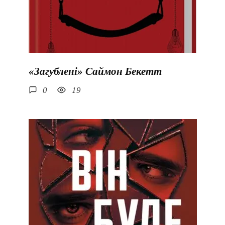
«Загублені» Саймон Бекетт
0
19