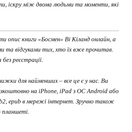
и, іскру між двома людьми та моменти, які
и опис книги «Босмен» Ві Кіланд онлайн, а
 та відгуками тих, хто їх вже прочитав.
без реєстрації.
нижки для найменших – все це є у нас. Ви
коштовно на iPhone, iPad з ОС Android або
, fb2, epub в мережі інтернет. Зручно також
о планшеті.