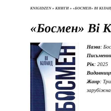
KNIGIDZEN
»
КНИГИ
»
«БОСМЕН» ВІ КІЛА
«Босмен» Ві К
Назва
: Бо
Письменн
Рік
: 2025
Видавниц
Жанр
: Тр
зарубіжна