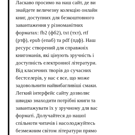
Ласкаво просимо на наш сайт, де ви
знайдете величезну колекцію онлайн
книг, доступних для безкоштовного
завантаження у різноманітних
форматах: fb2 (фб2), txt (тхт), rtf
(ртф), epub (епаб) та pdf (пдф). Наш
ресурс створений для справжніх
книгоманів, які цінують зручність і
доступність електронної літератури.
Від класичних творів до сучасних
бестселерів, у нас є все, що може
задовольнити найвибагливіші смаки.
Легкий інтерфейс сайту дозволяє
швидко знаходити потрібні книги та
завантажувати їх у зручному для вас
форматі. Долучайтеся до нашої
спільноти читачів і насолоджуйтесь
безмежним світом літератури прямо