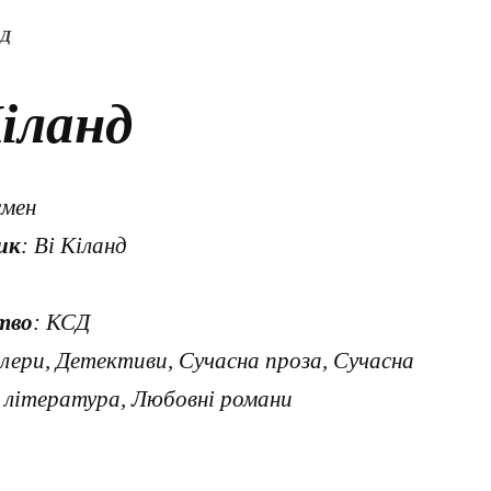
НД
іланд
смен
ик
: Ві Кіланд
тво
: КСД
илери, Детективи, Сучасна проза, Сучасна
 література, Любовні романи