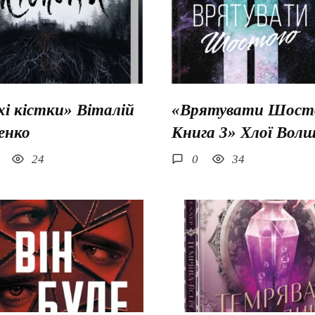
хі кістки» Віталій
«Врятувати Шосто
енко
Книга 3» Хлої Вол
24
0
34