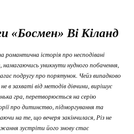
и «Босмен» Ві Кіланд
а романтична історія про несподівані
з, намагаючись уникнути нудного побачення,
лагає подругу про порятунок. Чейз випадково
у не в захваті від методів дівчини, вирішує
енька гра, перетворюється на серію
торії про дитинство, підморгування та
ючи на те, що вечеря закінчилася, Різ не
ажання зустріти його знову стає