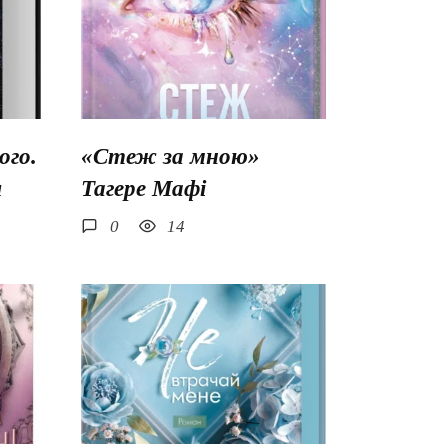
го.
«Стеж за мною»
ш
Тагере Мафі
0
14