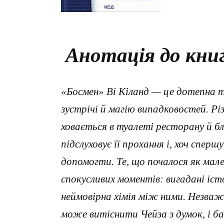
Анотація до книг
«Босмен» Ві Кіланд — це дотепна т
зустрічі й магію випадковостей. Рі
ховається в туалеті ресторану й б
підслуховує її прохання і, хоч сперш
допомогти. Те, що почалося як мал
спокусливих моментів: вигадані іс
неймовірна хімія між ними. Незважа
може витіснити Чейза з думок, і б