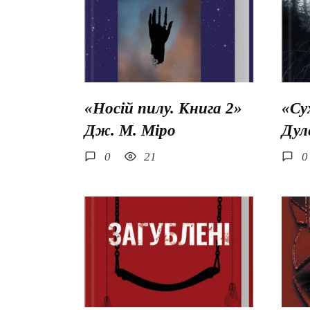
«Носій пилу. Книга 2»
«Су
Дж. М. Міро
Дул
0
21
0