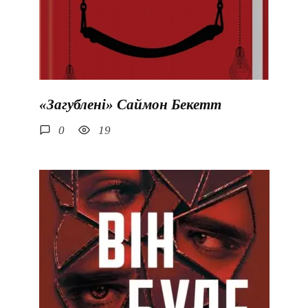
«Загублені» Саймон Бекетт
0
19