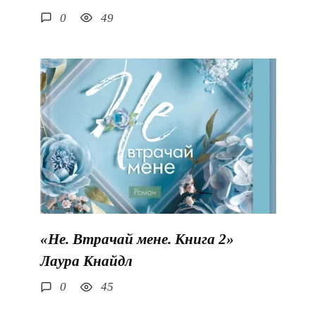
0
49
«Не. Втрачай мене. Книга 2»
Лаура Кнайдл
0
45