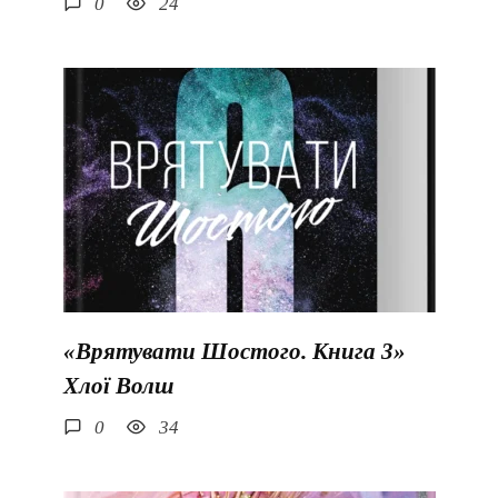
0
24
«Врятувати Шостого. Книга 3»
Хлої Волш
0
34