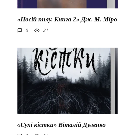
«Носій пилу. Книга 2» Дж. М. Міро
0
21
«Сухі кістки» Віталій Дуленко