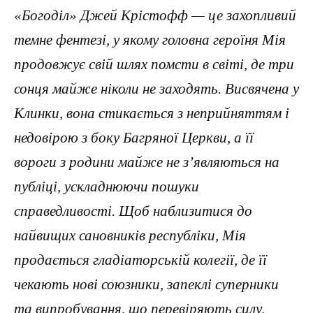
«Богоділ» Джей Крістофф — це захопливий
темне фентезі, у якому головна героїня Мія
продовжує свій шлях помсти в світі, де три
сонця майже ніколи не заходять. Висвячена у
Клинки, вона стикається з неприйняттям і
недовірою з боку Багряної Церкви, а її
вороги з родини майже не з’являються на
публіці, ускладнюючи пошуки
справедливості. Щоб наблизитися до
найвищих сановників республіки, Мія
продається гладіаторській колегії, де її
чекають нові союзники, запеклі суперники
та випробування, що перевіряють силу,