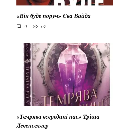
«Він буде поруч» Єва Вайда
0
67
«Темрява всередині нас» Тріша
Левенселлер