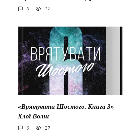
0
17
«Врятувати Шостого. Книга 3»
Хлої Волш
0
27