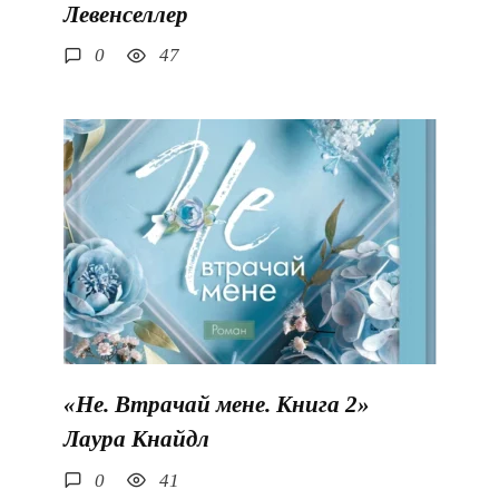
Левенселлер
0
47
«Не. Втрачай мене. Книга 2»
Лаура Кнайдл
0
41