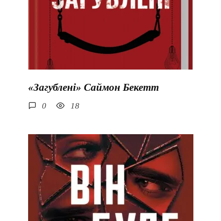
«Загублені» Саймон Бекетт
0
18