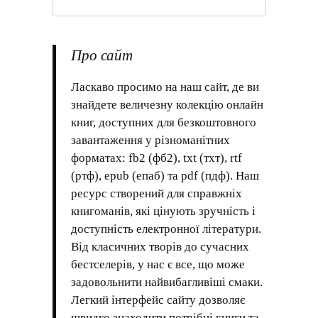
Про сайт
Ласкаво просимо на наш сайт, де ви
знайдете величезну колекцію онлайн
книг, доступних для безкоштовного
завантаження у різноманітних
форматах: fb2 (фб2), txt (тхт), rtf
(ртф), epub (епаб) та pdf (пдф). Наш
ресурс створений для справжніх
книгоманів, які цінують зручність і
доступність електронної літератури.
Від класичних творів до сучасних
бестселерів, у нас є все, що може
задовольнити найвибагливіші смаки.
Легкий інтерфейс сайту дозволяє
швидко знаходити потрібні книги та