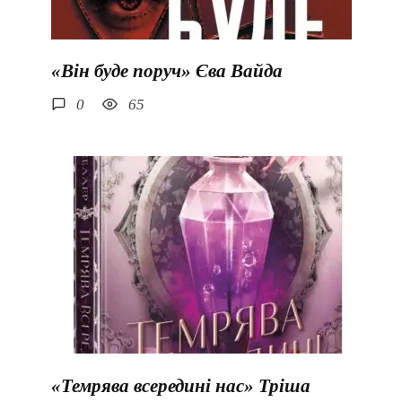
«Він буде поруч» Єва Вайда
0
65
«Темрява всередині нас» Тріша