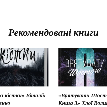
Рекомендовані книги
хі кістки» Віталій
«Врятувати Шосто
енко
Книга 3» Хлої Вол