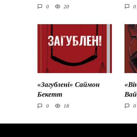
0
20
0
«Загублені» Саймон
«Ві
Бекетт
Вай
0
18
0