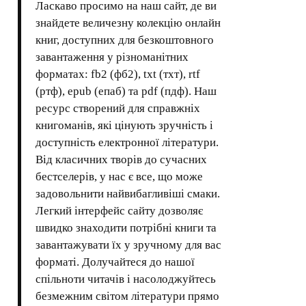
Ласкаво просимо на наш сайт, де ви
знайдете величезну колекцію онлайн
книг, доступних для безкоштовного
завантаження у різноманітних
форматах: fb2 (фб2), txt (тхт), rtf
(ртф), epub (епаб) та pdf (пдф). Наш
ресурс створений для справжніх
книгоманів, які цінують зручність і
доступність електронної літератури.
Від класичних творів до сучасних
бестселерів, у нас є все, що може
задовольнити найвибагливіші смаки.
Легкий інтерфейс сайту дозволяє
швидко знаходити потрібні книги та
завантажувати їх у зручному для вас
форматі. Долучайтеся до нашої
спільноти читачів і насолоджуйтесь
безмежним світом літератури прямо