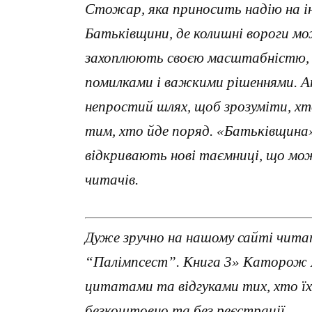
Стожар, яка приносить надію на і
Батьківщини, де колишні вороги м
захоплюють своєю масштабністю, а
помилками і важкими рішеннями. А
непростий шлях, щоб зрозуміти, хт
тим, хто йде поряд. «Батьківщина» 
відкривають нові таємниці, що мо
читачів.
Дуже зручно на нашому сайті чита
“Палімпсест”. Книга 3» Каторож Я
цитатами та відгуками тих, хто ї
безкоштовно та без реєстрації.