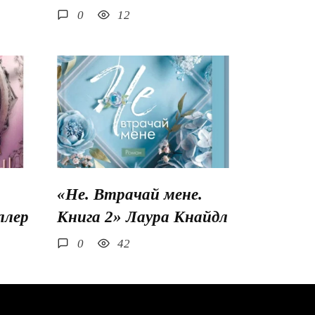
0
12
«Не. Втрачай мене.
ллер
Книга 2» Лаура Кнайдл
0
42