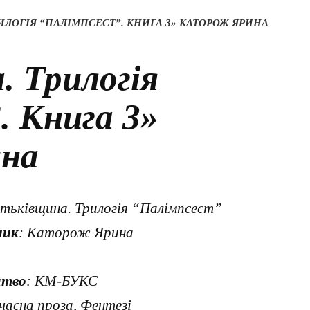
ИЛОГІЯ “ПАЛІМПСЕСТ”. КНИГА 3» КАТОРОЖ ЯРИНА
. Трилогія
. Книга 3»
на
атьківщина. Трилогія “Палімпсест”
ник
: Каторож Ярина
цтво
: КМ-БУКС
учасна проза, Фентезі