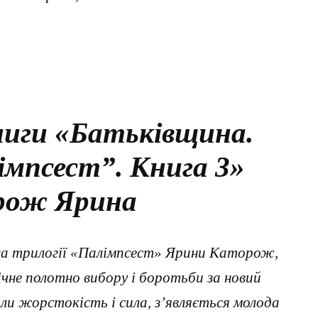
ниги «Батьківщина.
імпсест”. Книга 3»
рож Ярина
а трилогії «Палімпсест» Ярини Каторож,
ічне полотно вибору і боротьби за новий
али жорстокість і сила, з’являється молода