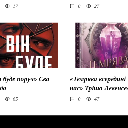
17
0
27
н буде поруч» Єва
«Темрява всередині
да
нас» Тріша Левенсе
65
0
47