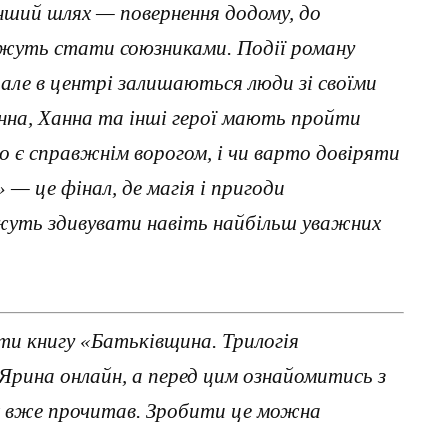
нший шлях — повернення додому, до
ожуть стати союзниками. Події роману
ле в центрі залишаються люди зі своїми
нна, Ханна та інші герої мають пройти
о є справжнім ворогом, і чи варто довіряти
— це фінал, де магія і пригоди
жуть здивувати навіть найбільш уважних
ти книгу «Батьківщина. Трилогія
рина онлайн, а перед цим ознайомитись з
х вже прочитав. Зробити це можна