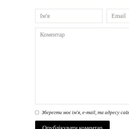
Ім'я
Email
*
*
Коментар
Зберегти моє ім'я, e-mail, та адресу са