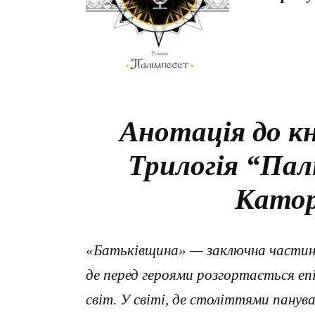
Анотація до к
Трилогія “Пал
Като
«Батьківщина» — заключна частин
де перед героями розгортається еп
світ. У світі, де століттями панув