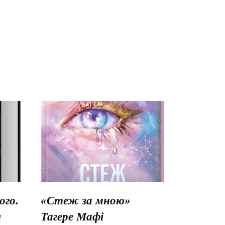
го.
«Стеж за мною»
ш
Тагере Мафі