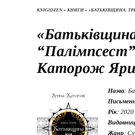
KNIGIDZEN
»
КНИГИ
»
«БАТЬКІВЩИНА. ТР
«Батьківщина
“Палімпсест”
Каторож Яри
Назва
: Б
Письмен
Рік
: 2020
Видавни
Жанр
: С