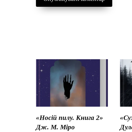
«Носій пилу. Книга 2»
«Су
Дж. М. Міро
Дул