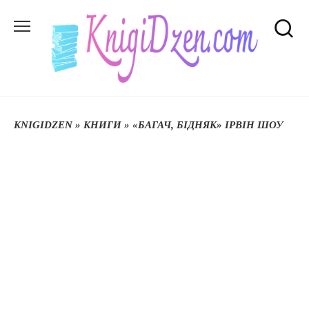
Перейти
до
вмісту
KNIGIDZEN
»
КНИГИ
»
«БАГАЧ, БІДНЯК» ІРВІН ШОУ