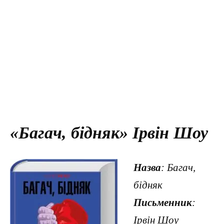
«Багач, бідняк» Ірвін Шоу
Назва
: Багач,
бідняк
Письменник
:
Ірвін Шоу