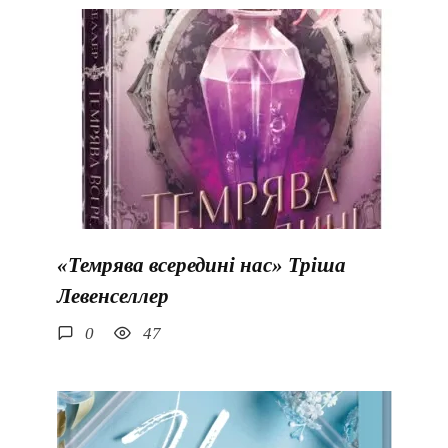
«Темрява всередині нас» Тріша
Левенселлер
0
47