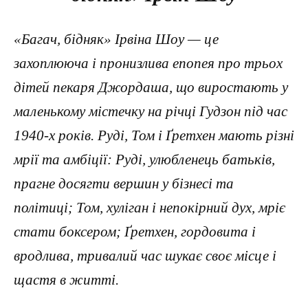
«Багач, бідняк» Ірвіна Шоу — це
захоплююча і пронизлива епопея про трьох
дітей пекаря Джордаша, що виростають у
маленькому містечку на річці Гудзон під час
1940-х років. Руді, Том і Ґретхен мають різні
мрії та амбіції: Руді, улюбленець батьків,
прагне досягти вершин у бізнесі та
політиці; Том, хуліган і непокірний дух, мріє
стати боксером; Ґретхен, гордовита і
вродлива, тривалий час шукає своє місце і
щастя в житті.