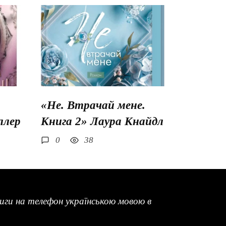
«Не. Втрачай мене.
ллер
Книга 2» Лаура Кнайдл
0
38
ги на телефон українською мовою в