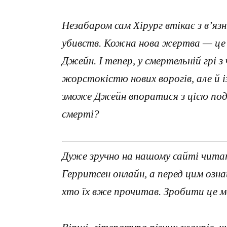
Незабаром сам Хірург втікає з в’я
убивств. Кожна нова жертва — це 
Джейн. І тепер, у смертельній грі з
жорстокістю нових ворогів, але й і
зможе Джейн впоратися з цією подв
смерті?
Дуже зручно на нашому сайті читат
Герритсен онлайн, а перед цим озн
хто їх вже прочитав. Зробити це 