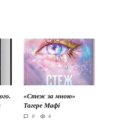
го.
«Стеж за мною»
ш
Тагере Мафі
0
6