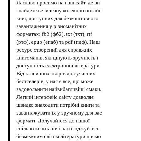
Ласкаво просимо на наш сайт, де ви
знайдете величезну колекцію онлайн
книг, доступних для безкоштовного
завантаження у різноманітних
форматах: fb2 (фб2), txt (тхт), rtf
(ртф), epub (епаб) та pdf (пдф). Наш
ресурс створений для справжніх
книгоманів, які цінують зручність і
доступність електронної літератури.
Від класичних творів до сучасних
бестселерів, у нас є все, що може
задовольнити найвибагливіші смаки.
Легкий інтерфейс сайту дозволяє
швидко знаходити потрібні книги та
завантажувати їх у зручному для вас
форматі. Долучайтеся до нашої
спільноти читачів і насолоджуйтесь
безмежним світом літератури прямо