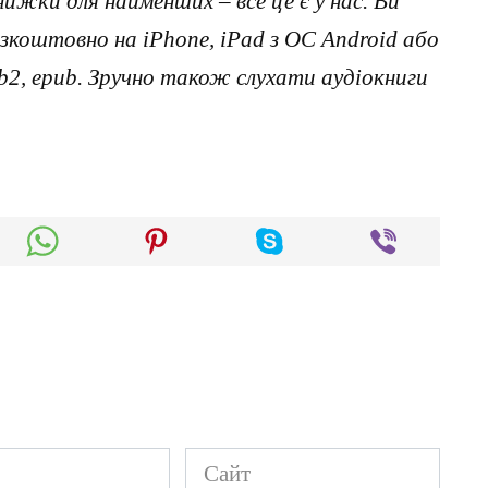
нижки для найменших – все це є у нас. Ви
коштовно на iPhone, iPad з ОС Android або
, fb2, epub. Зручно також слухати аудіокниги
Сайт