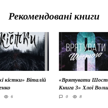
Рекомендовані книги
хі кістки» Віталій
«Врятувати Шосто
енко
Книга 3» Хлої Вол
6
0
8