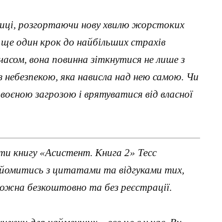
зниці, розгортаючи нову хвилю жорстоких
ще один крок до найбільших страхів
 часом, вона повинна зіткнутися не лише з
з небезпекою, яка нависла над нею самою. Чи
оєною загрозою і врятуватися від власної
и книгу «Асистент. Книга 2» Тесс
айомитись з цитатами та відгуками тих,
можна безкоштовно та без реєстрації.