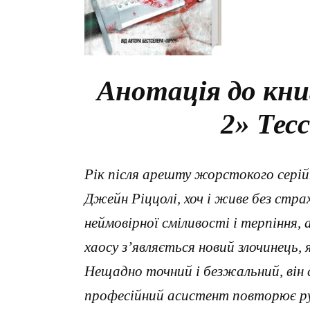
Анотація до кни
2» Тес
Рік після арешту жорстокого серійн
Джейн Ріццолі, хоч і живе без страх
неймовірної сміливості і терпіння, 
хаосу з’являється новий злочинець
Нещадно точний і безжальний, він с
професійний асистент повторює рух