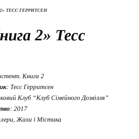
2» ТЕСС ГЕРРИТСЕН
ига 2» Тесс
истент. Книга 2
ик
: Тесс Герритсен
ковий Клуб “Клуб Сімейного Дозвілля”
тво
: 2017
илери, Жахи і Містика