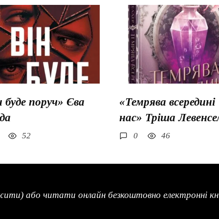
н буде поруч» Єва
«Темрява всередині
да
нас» Тріша Левенсе
52
0
46
жити) або читати онлайн безкоштовно електронні кни