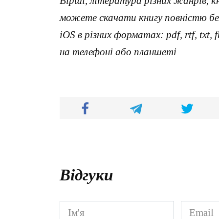
Вірші, література різних жанрів, к
можете скачати книгу повністю без
iOS в різних форматах: pdf, rtf, txt
на телефоні або планшеті
Відгуки
Ім'я
Email