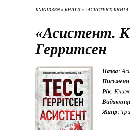
KNIGIDZEN
»
КНИГИ
»
«АСИСТЕНТ. КНИГА 
«Асистент. Кн
Герритсен
Назва
: Ас
Письменн
Рік
: Книж
Видавниц
Жанр
: Тр