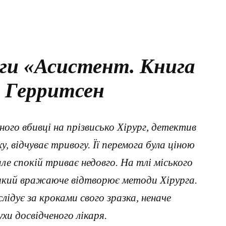
ги «Асистент. Книга
с Герритсен
ого вбивці на прізвисько Хірург, детектив
у, відчуває тривогу. Її перемога була ціною
але спокій триває недовго. На тлі міського
, який вражаюче відтворює методи Хірурга.
лідує за кроками свого зразка, неначе
и досвідченого лікаря.