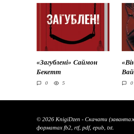
«Загублені» Саймон
«Ві
Бекетт
Вай
0
5
0
© 2026 KnigiDzen - Скачати (заванта
форматах fb2, rtf, pdf, epub, txt.