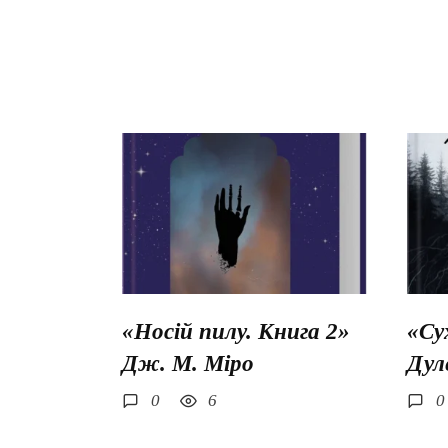
«Носій пилу. Книга 2»
«Су
Дж. М. Міро
Дул
0
6
0