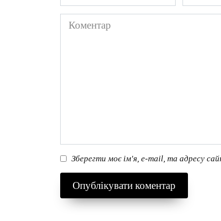
*
*
Коментар
Зберегти моє ім'я, e-mail, та адресу са