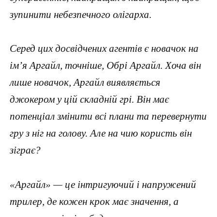
зупинити небезпечного олігарха.
Серед цих досвідчених агентів є новачок на
ім’я Аргайл, точніше, Обрі Аргайл. Хоча він
лише новачок, Аргайл виявляється
джокером у цій складній грі. Він має
потенціал змінити всі плани та перевернути
гру з ніг на голову. Але на чию користь він
зіграє?
«Аргайл» — це інтригуючий і напружений
трилер, де кожен крок має значення, а