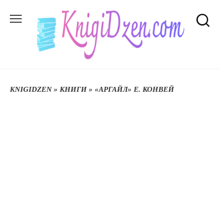
Перейти
до
вмісту
KNIGIDZEN
»
КНИГИ
»
«АРГАЙЛ» Е. КОНВЕЙ