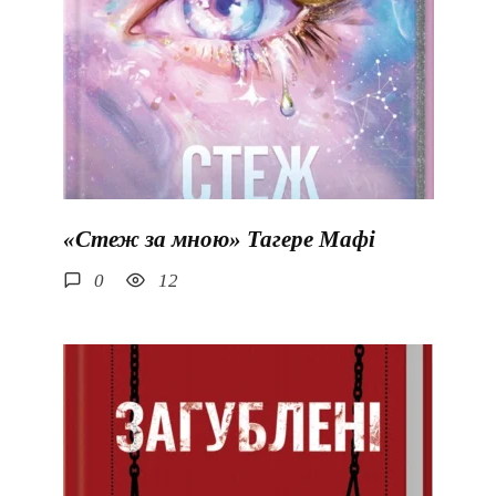
«Стеж за мною» Тагере Мафі
0
12