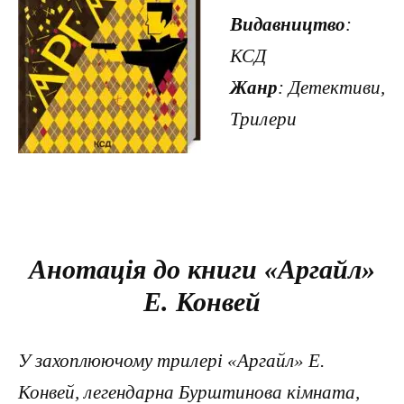
Видавництво
:
КСД
Жанр
: Детективи,
Трилери
Анотація до книги «Аргайл»
Е. Конвей
У захоплюючому трилері «Аргайл» Е.
Конвей, легендарна Бурштинова кімната,