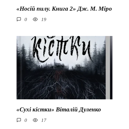
«Носій пилу. Книга 2» Дж. М. Міро
0
19
«Сухі кістки» Віталій Дуленко
0
17