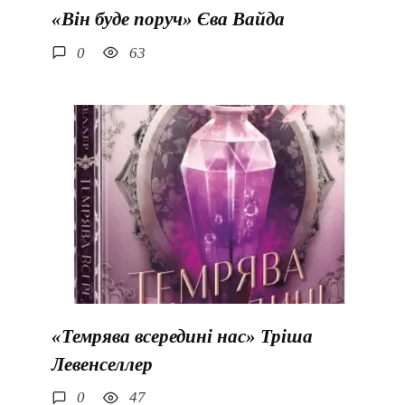
«Він буде поруч» Єва Вайда
0
63
«Темрява всередині нас» Тріша
Левенселлер
0
47