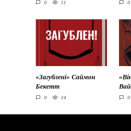
0
11
0
«Загублені» Саймон
«Ві
Бекетт
Вай
0
14
0