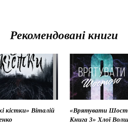
Рекомендовані книги
хі кістки» Віталій
«Врятувати Шосто
енко
Книга 3» Хлої Вол