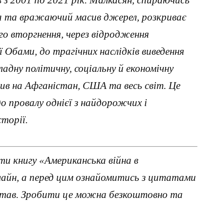
 з 2001 по 2021 рік. Малкасян, спираючись
ика та вражаючий масив джерел, розкриває
го вторгнення, через відродження
ї Обами, до трагічних наслідків виведення
кладну політичну, соціальну й економічну
лив на Афганістан, США та весь світ. Це
до провалу однієї з найдорожчих і
сторії.
и книгу «Американська війна в
айн, а перед цим ознайомитись з цитатами
читав. Зробити це можна безкоштовно та