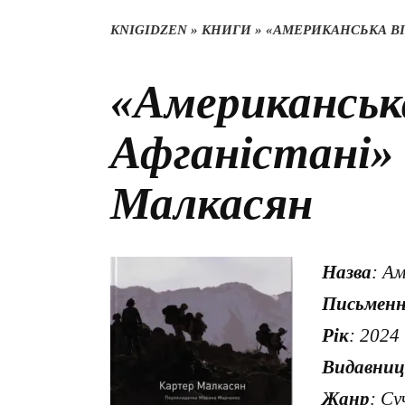
KNIGIDZEN
»
КНИГИ
»
«АМЕРИКАНСЬКА ВІ
«Американська
Афганістані»
Малкасян
Назва
: А
Письмен
Рік
: 2024
Видавни
Жанр
: Су