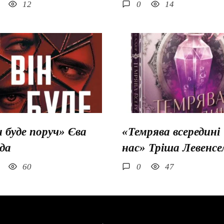
12
0
14
н буде поруч» Єва
«Темрява всередині
да
нас» Тріша Левенсе
60
0
47