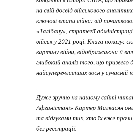
конфлікт в історії США, що тривав
на свій досвід військового аналіт
ключові етапи війни: від початково
«Талібану», стратегії адміністраці
військ у 2021 році. Книга показує с
картину війни, відображаючи її вп
глибокий аналіз того, що призвело 
найсуперечливіших воєн у сучасній і
Дуже зручно на нашому сайті читат
Афганістані» Картер Малкасян онл
та відгуками тих, хто їх вже про
без реєстрації.