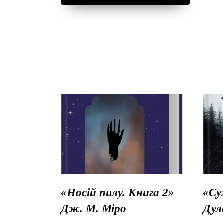
«Носій пилу. Книга 2»
«Су
Дж. М. Міро
Дул