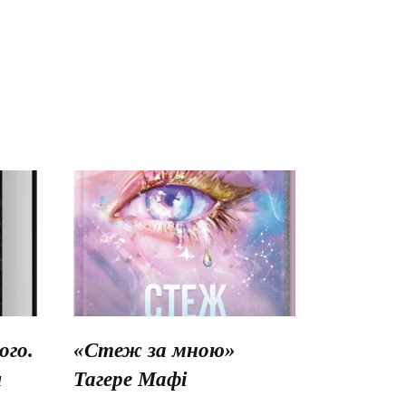
го.
«Стеж за мною»
ш
Тагере Мафі