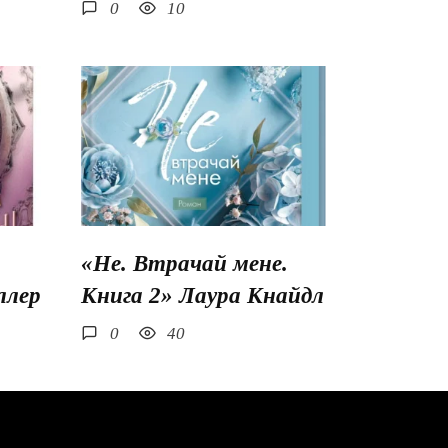
0
10
«Не. Втрачай мене.
ллер
Книга 2» Лаура Кнайдл
0
40