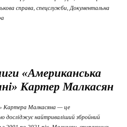
йськова справа, спецслужби, Документальна
ра
ниги «Американська
ані» Картер Малкасян
і» Картера Малкасяна — це
но досліджує найтриваліший збройний