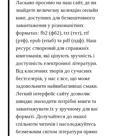
Ласкаво просимо на наш сайт, де ви
знайдете величезну колекцію онлайн
книг, доступних для безкоштовного
завантаження у різноманітних
форматах: fb2 (фб2), txt (тхт), rtf
(ртф), epub (епаб) та pdf (пдф). Наш
ресурс створений для справжніх
книгоманів, які цінують зручність і
доступність електронної літератури.
Від класичних творів до сучасних
бестселерів, у нас є все, що може
задовольнити найвибагливіші смаки.
Легкий інтерфейс сайту дозволяє
швидко знаходити потрібні книги та
завантажувати їх у зручному для вас
форматі. Долучайтеся до нашої
спільноти читачів і насолоджуйтесь
безмежним світом літератури прямо