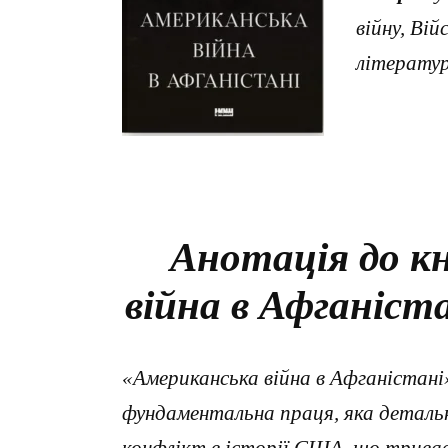
війну, Ві
літерату
Анотація до к
війна в Афганіст
«Американська війна в Афганістан
фундаментальна праця, яка деталь