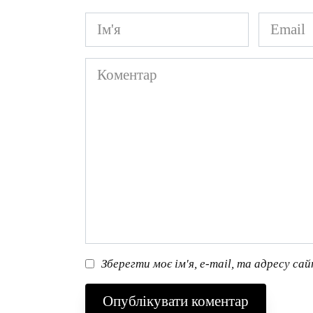
Ім'я
Email
*
*
Коментар
Зберегти моє ім'я, e-mail, та адресу са