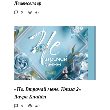
Левенселлер
0
47
«Не. Втрачай мене. Книга 2»
Лаура Кнайдл
0
40