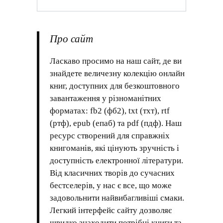
Про сайт
Ласкаво просимо на наш сайт, де ви
знайдете величезну колекцію онлайн
книг, доступних для безкоштовного
завантаження у різноманітних
форматах: fb2 (фб2), txt (тхт), rtf
(ртф), epub (епаб) та pdf (пдф). Наш
ресурс створений для справжніх
книгоманів, які цінують зручність і
доступність електронної літератури.
Від класичних творів до сучасних
бестселерів, у нас є все, що може
задовольнити найвибагливіші смаки.
Легкий інтерфейс сайту дозволяє
швидко знаходити потрібні книги та