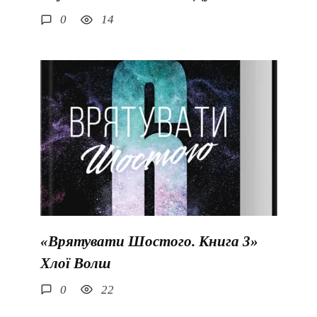
0
14
«Врятувати Шостого. Книга 3»
Хлої Волш
0
22