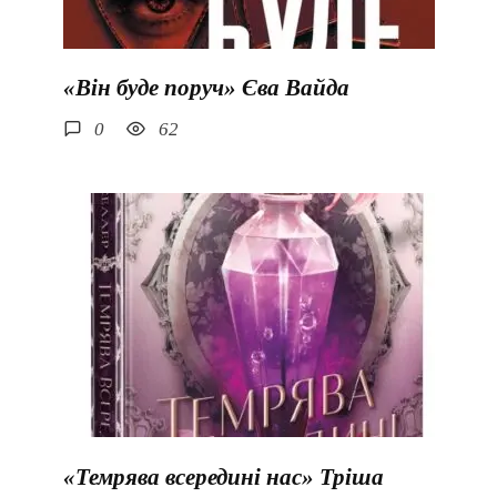
«Він буде поруч» Єва Вайда
0
62
«Темрява всередині нас» Тріша