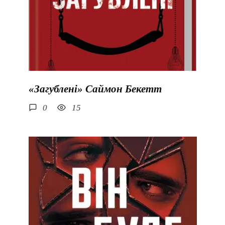
«Загублені» Саймон Бекетт
0
15