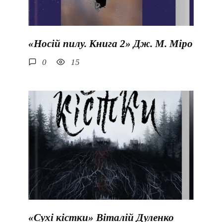
«Носій пилу. Книга 2» Дж. М. Міро
0
15
«Сухі кістки» Віталій Дуленко