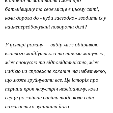
відповіді на запитання Емми про
батьківщину та своє місце в цьому світі,
коли дорога до «куди завгодно» зводить їх у
найнепередбачувані повороти долі?
У центрі роману — вибір між обіцянкою
власного майбутнього та тінями минулого,
між спокусою та відповідальністю, між
надією на справжнє кохання та небезпекою,
що може зруйнувати все. Це історія про
перший крок назустріч незвіданому, коли
серце розквітає навіть тоді, коли світ
намагається зупинити його.