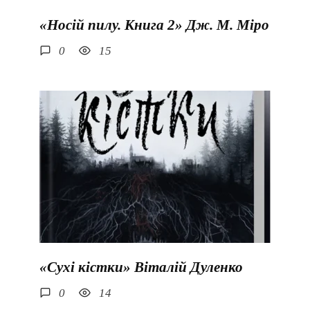
«Носій пилу. Книга 2» Дж. М. Міро
0
15
«Сухі кістки» Віталій Дуленко
0
14