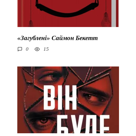
«Загублені» Саймон Бекетт
0
15