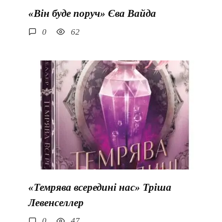
«Він буде поруч» Єва Вайда
0
62
«Темрява всередині нас» Тріша
Левенселлер
0
47