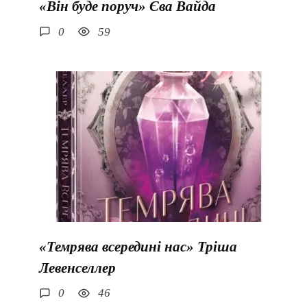
«Він буде поруч» Єва Вайда
0
59
«Темрява всередині нас» Тріша
Левенселлер
0
46