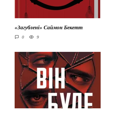
«Загублені» Саймон Бекетт
0
9