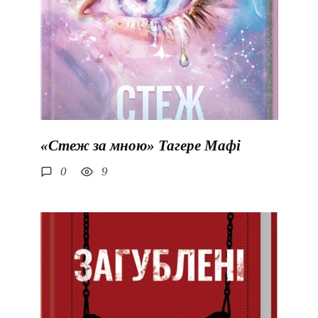
«Стеж за мною» Тагере Мафі
0
9