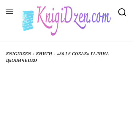
Перейти
до
вмісту
KNIGIDZEN
»
КНИГИ
»
«36 І 6 СОБАК» ГАЛИНА
ВДОВИЧЕНКО