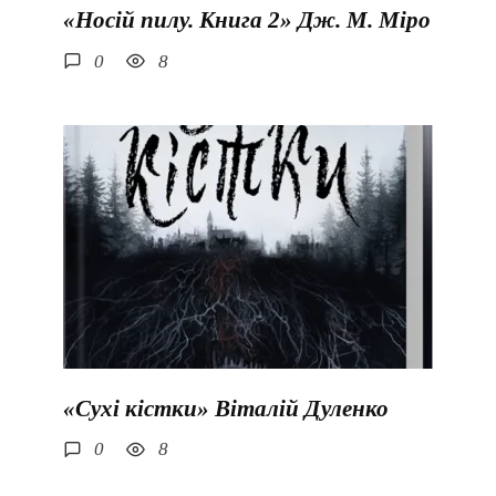
«Носій пилу. Книга 2» Дж. М. Міро
0
8
«Сухі кістки» Віталій Дуленко
0
8