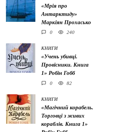
«Мрія про
Антарктиду»
Маркіян Прохасько
0
240
КНИГИ
«Учень убивці.
Провісники. Книга
1» Робін Гобб
0
82
КНИГИ
«Магічний корабель.
Торговці з живих
кораблів. Книга 1»