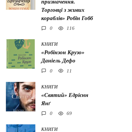
призначення.
Торговці з живих
кораблів» Робін Гобб
0
116
КНИГИ
«Робінзон Крузо»
Данiель Дефо
0
11
КНИГИ
«Святий» Едрієнн
Янґ
0
69
КНИГИ