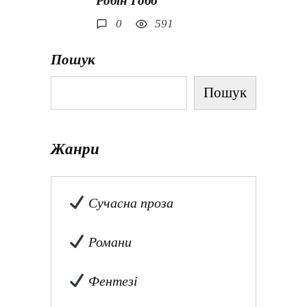
Робін Гобб
0
591
Пошук
Пошук
Жанри
Сучасна проза
Романи
Фентезі