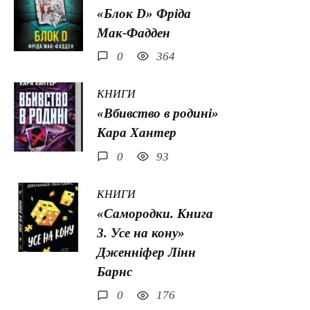
«Блок D» Фріда
Мак-Фадден
0
364
КНИГИ
«Вбивство в родині»
Кара Хантер
0
93
КНИГИ
«Самородки. Книга
3. Усе на кону»
Дженніфер Лінн
Барнс
0
176