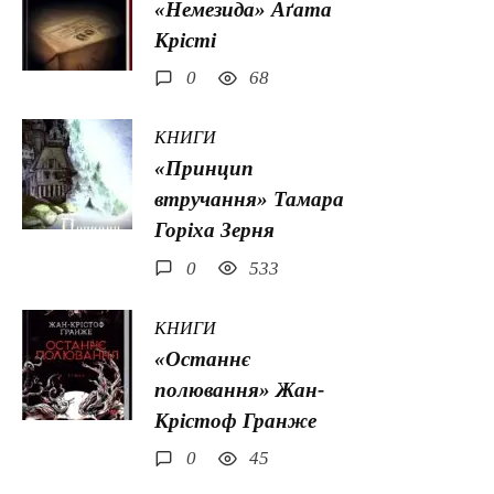
«Немезида» Аґата
Крісті
0
68
КНИГИ
«Принцип
втручання» Тамара
Горіха Зерня
0
533
КНИГИ
«Останнє
полювання» Жан-
Крістоф Гранже
0
45