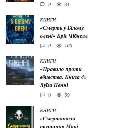
0
31
КНИГИ
«Смерть у Білому
олені» Кріс Чібнелл
0
100
КНИГИ
«Правило проти
вбивства. Книга 4»
Луїза Пенні
0
59
КНИГИ
«Смертоносні
тварини» Марі