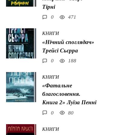
Тірні
0
471
КНИГИ
«Нічний споглядач»
Трейсі Сьєрра
0
188
КНИГИ
«Фатальне
благословення.
Книга 2» Луїза Пенні
0
80
КНИГИ