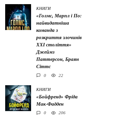
КНИГИ
«Голмс, Марпл і По:
найвидатніша
команда з
розкриття злочинів
ХХІ століття»
Джеймз
Паттерсон, Браян
Сіттс
0
22
КНИГИ
«Бойфренд» Фріда
Мак-Фадден
0
206