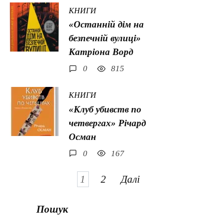
КНИГИ
«Останній дім на
безпечній вулиці»
Катріона Ворд
0
815
КНИГИ
«Клуб убивств по
четвергах» Річард
Осман
0
167
Навігація
1
2
Далі
записів
Пошук