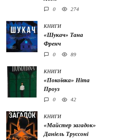
0
274
КНИГИ
«Шукач» Тана
Френч
0
89
КНИГИ
«Покоївка» Ніта
Проуз
0
42
КНИГИ
«Майстер загадок»
Даніель Труссоні