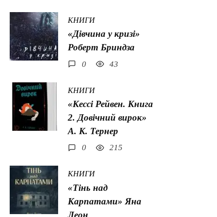
КНИГИ
«Дівчина у кризі»
Роберт Бриндза
0
43
КНИГИ
«Кессі Рейвен. Книга
2. Довічний вирок»
А. К. Тернер
0
215
КНИГИ
«Тінь над
Карпатами» Яна
Леон