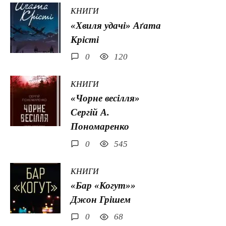
КНИГИ
«Хвиля удачі» Аґата
Крісті
0
120
КНИГИ
«Чорне весілля»
Сергій А.
Пономаренко
0
545
КНИГИ
«Бар «Когут»»
Джон Грішем
0
68