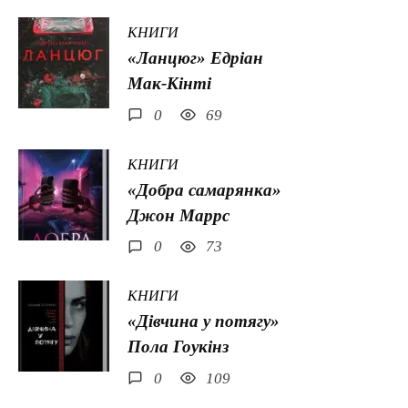
КНИГИ
«Ланцюг» Едріан
Мак-Кінті
0
69
КНИГИ
«Добра самарянка»
Джон Маррс
0
73
КНИГИ
«Дівчина у потягу»
Пола Гоукінз
0
109